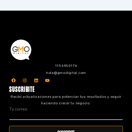
1154950176
hola@gmodigital.com
F
I
L
Y
a
n
i
o
c
s
n
u
SUSCRIBITE
e
t
k
t
b
a
e
u
Recibí actualizaciones para potenciar tus resultados y seguir
o
g
d
b
o
r
i
e
haciendo crecer tu negocio.
k
a
n
Tu correo
m