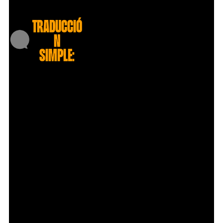
traducció
n
simple: