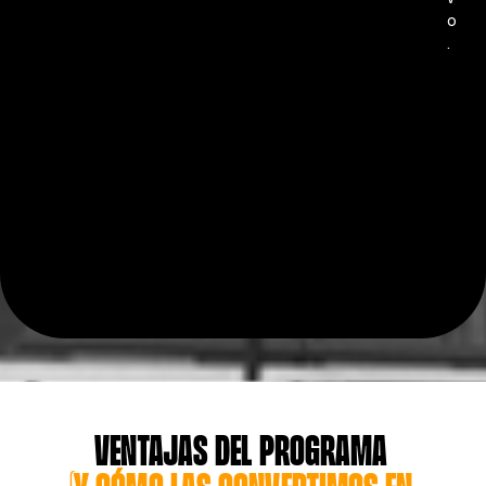
o
.
Ventajas del programa