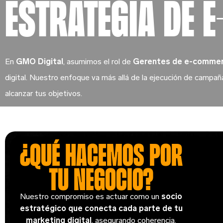
estrategia de 
En
GMO Digital
, asumimos el rol de
Gerentes de e-commer
digital. Nuestro enfoque va más allá de la ejecución de campa
alcanzar tus objetivos.
¿Qué hacemos por
tu negocio?
Nuestro compromiso es actuar como un
socio
estratégico que conecta cada parte de tu
marketing digital
, asegurando coherencia,