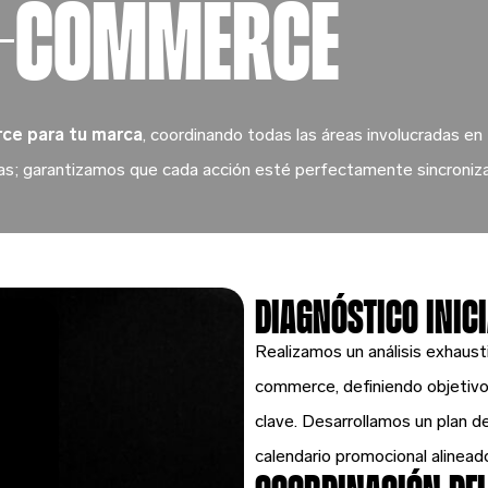
e-commerce
ce para tu marca
, coordinando todas las áreas involucradas en
ñas; garantizamos que cada acción esté perfectamente sincroniz
DIAGNÓSTICO INICI
Realizamos un análisis exhaust
commerce, definiendo objetivo
clave. Desarrollamos un plan d
calendario promocional alinead