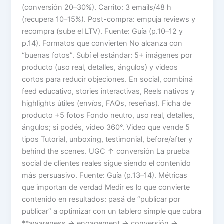
(conversión 20–30%). Carrito: 3 emails/48 h
(recupera 10–15%). Post-compra: empuja reviews y
recompra (sube el LTV). Fuente: Guía (p.10–12 y
p.14). Formatos que convierten No alcanza con
“buenas fotos”. Subí el estándar: 5+ imágenes por
producto (uso real, detalles, ángulos) y videos
cortos para reducir objeciones. En social, combiná
feed educativo, stories interactivas, Reels nativos y
highlights útiles (envíos, FAQs, reseñas). Ficha de
producto +5 fotos Fondo neutro, uso real, detalles,
ángulos; si podés, video 360°. Video que vende 5
tipos Tutorial, unboxing, testimonial, before/after y
behind the scenes. UGC ↑ conversión La prueba
social de clientes reales sigue siendo el contenido
más persuasivo. Fuente: Guía (p.13–14). Métricas
que importan de verdad Medir es lo que convierte
contenido en resultados: pasá de “publicar por
publicar” a optimizar con un tablero simple que cubra
**awareness → engagement → conversión →