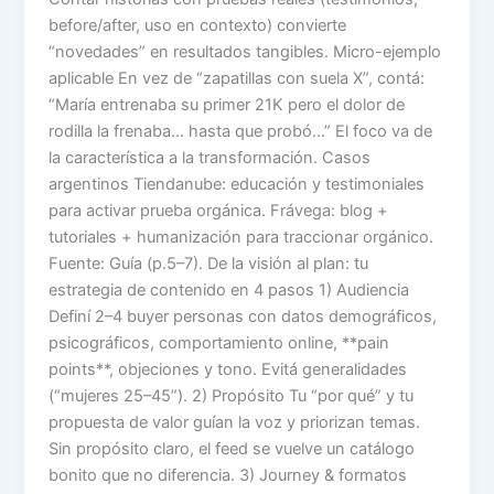
before/after, uso en contexto) convierte
“novedades” en resultados tangibles. Micro-ejemplo
aplicable En vez de “zapatillas con suela X”, contá:
“María entrenaba su primer 21K pero el dolor de
rodilla la frenaba… hasta que probó…” El foco va de
la característica a la transformación. Casos
argentinos Tiendanube: educación y testimoniales
para activar prueba orgánica. Frávega: blog +
tutoriales + humanización para traccionar orgánico.
Fuente: Guía (p.5–7). De la visión al plan: tu
estrategia de contenido en 4 pasos 1) Audiencia
Definí 2–4 buyer personas con datos demográficos,
psicográficos, comportamiento online, **pain
points**, objeciones y tono. Evitá generalidades
(“mujeres 25–45”). 2) Propósito Tu “por qué” y tu
propuesta de valor guían la voz y priorizan temas.
Sin propósito claro, el feed se vuelve un catálogo
bonito que no diferencia. 3) Journey & formatos