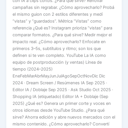
con IA a clips cortos. ¿Para qué sirve? Renovar
campañas sin regrabar. ¿Cómo aprovecharlo? Probá
el mismo guion con 2 estilos diferentes y medí
“vistas” y “guardados”. Métrica “Vistas” como
referencia ¿Qué es? Instagram prioriza “vistas” para
comparar formatos. ¿Para qué sirve? Medir mejor el
impacto real. ¿Cómo aprovecharlo? Enfocate en
primeros 3–5s, subtítulos y ritmo; son los que
definen si te ven completo. YouTube La IA como
equipo de postproducción (y ventas) Línea de
tiempo (2024–2025)
EneFebMarAbrMayJunJulAgoSepOctNovDic Dic
2024 · Dream Screen / Resúmenes IA Sep 2025 ·
Editor IA / Doblaje Sep 2025 · Ask Studio Oct 2025 ·
Shopping IA (etiquetado) Editor IA + Doblaje (Sep
2025) ¿Qué es? Genera un primer corte y voces en
otros idiomas desde YouTube Studio. ¿Para qué
sirve? Ahorra edición y abre nuevos mercados con el
mismo contenido. ¿Cómo aprovecharlo? Convertí