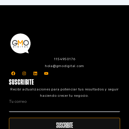
1154950176
hola@gmodigital.com
F
I
L
Y
a
n
i
o
c
s
n
u
SUSCRIBITE
e
t
k
t
b
a
e
u
Recibí actualizaciones para potenciar tus resultados y seguir
o
g
d
b
o
r
i
e
haciendo crecer tu negocio.
k
a
n
Tu correo
m