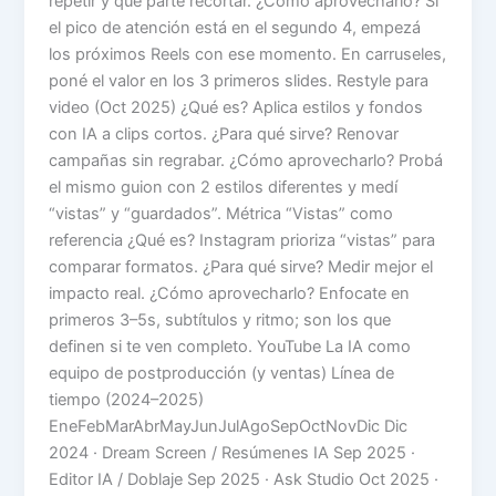
repetir y qué parte recortar. ¿Cómo aprovecharlo? Si
el pico de atención está en el segundo 4, empezá
los próximos Reels con ese momento. En carruseles,
poné el valor en los 3 primeros slides. Restyle para
video (Oct 2025) ¿Qué es? Aplica estilos y fondos
con IA a clips cortos. ¿Para qué sirve? Renovar
campañas sin regrabar. ¿Cómo aprovecharlo? Probá
el mismo guion con 2 estilos diferentes y medí
“vistas” y “guardados”. Métrica “Vistas” como
referencia ¿Qué es? Instagram prioriza “vistas” para
comparar formatos. ¿Para qué sirve? Medir mejor el
impacto real. ¿Cómo aprovecharlo? Enfocate en
primeros 3–5s, subtítulos y ritmo; son los que
definen si te ven completo. YouTube La IA como
equipo de postproducción (y ventas) Línea de
tiempo (2024–2025)
EneFebMarAbrMayJunJulAgoSepOctNovDic Dic
2024 · Dream Screen / Resúmenes IA Sep 2025 ·
Editor IA / Doblaje Sep 2025 · Ask Studio Oct 2025 ·