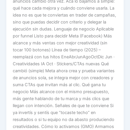
anuncios cambió otra vez. Acá lo bajamos a simple:
qué hace cada mejora y cuándo conviene usarla. La
idea no es que te conviertas en trader de campañas,
sino que puedas decidir con criterio y delegar la
ejecución sin dudas. Lenguaje de negocio Aplicable
por funnel Listo para decidir Meta (Facebook) Más
alcance y más ventas con mejor creatividad (sin
tocar 100 botones) Línea de tiempo (2025) –
reemplazá con tus hitos EneAbrJunAgoOctDic Jun ·
Creatividades IA Oct · Stickers/CTAs nuevas Qué
cambió (simple) Meta ahora crea y prueba variantes
de anuncios sola, se integra mejor con creadores y
suma CTAs que invitan más al clic. Qué gana tu
negocio Más alcance con el mismo presupuesto,
más gente hablando de tu marca y más clics que
llegan con intención. Señales de que te conviene Si
ya invertís y sentís que “tocaste techo” en
resultados o si tu equipo no da abasto produciendo
creatividades. Cómo lo activamos (GMO) Armamos