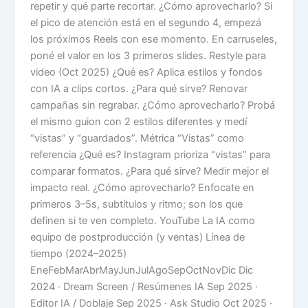
repetir y qué parte recortar. ¿Cómo aprovecharlo? Si
el pico de atención está en el segundo 4, empezá
los próximos Reels con ese momento. En carruseles,
poné el valor en los 3 primeros slides. Restyle para
video (Oct 2025) ¿Qué es? Aplica estilos y fondos
con IA a clips cortos. ¿Para qué sirve? Renovar
campañas sin regrabar. ¿Cómo aprovecharlo? Probá
el mismo guion con 2 estilos diferentes y medí
“vistas” y “guardados”. Métrica “Vistas” como
referencia ¿Qué es? Instagram prioriza “vistas” para
comparar formatos. ¿Para qué sirve? Medir mejor el
impacto real. ¿Cómo aprovecharlo? Enfocate en
primeros 3–5s, subtítulos y ritmo; son los que
definen si te ven completo. YouTube La IA como
equipo de postproducción (y ventas) Línea de
tiempo (2024–2025)
EneFebMarAbrMayJunJulAgoSepOctNovDic Dic
2024 · Dream Screen / Resúmenes IA Sep 2025 ·
Editor IA / Doblaje Sep 2025 · Ask Studio Oct 2025 ·