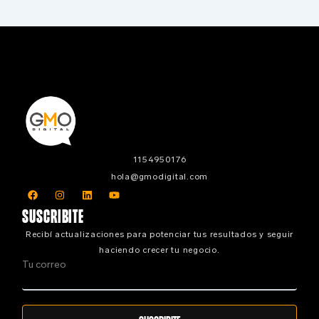
1154950176
hola@gmodigital.com
F
I
L
Y
a
n
i
o
c
s
n
u
SUSCRIBITE
e
t
k
t
b
a
e
u
Recibí actualizaciones para potenciar tus resultados y seguir
o
g
d
b
o
r
i
e
haciendo crecer tu negocio.
k
a
n
Tu correo
m