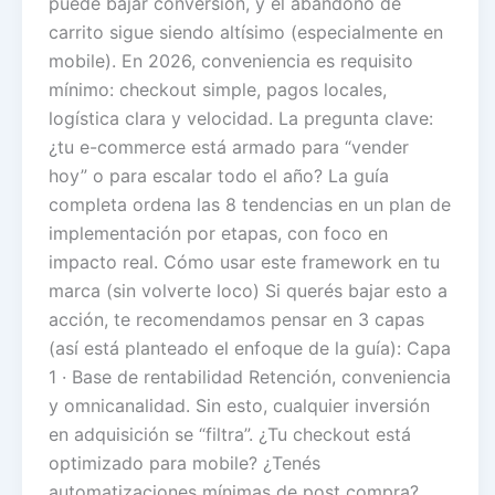
puede bajar conversión, y el abandono de
carrito sigue siendo altísimo (especialmente en
mobile). En 2026, conveniencia es requisito
mínimo: checkout simple, pagos locales,
logística clara y velocidad. La pregunta clave:
¿tu e-commerce está armado para “vender
hoy” o para escalar todo el año? La guía
completa ordena las 8 tendencias en un plan de
implementación por etapas, con foco en
impacto real. Cómo usar este framework en tu
marca (sin volverte loco) Si querés bajar esto a
acción, te recomendamos pensar en 3 capas
(así está planteado el enfoque de la guía): Capa
1 · Base de rentabilidad Retención, conveniencia
y omnicanalidad. Sin esto, cualquier inversión
en adquisición se “filtra”. ¿Tu checkout está
optimizado para mobile? ¿Tenés
automatizaciones mínimas de post compra?