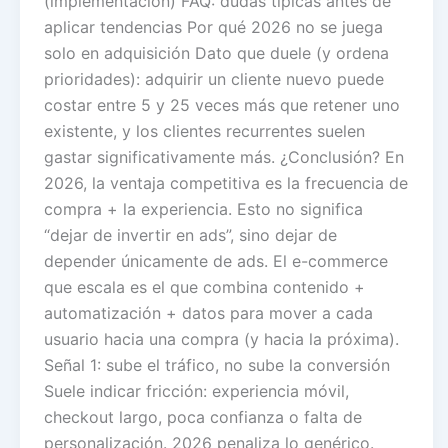
(implementación) FAQ: dudas típicas antes de
aplicar tendencias Por qué 2026 no se juega
solo en adquisición Dato que duele (y ordena
prioridades): adquirir un cliente nuevo puede
costar entre 5 y 25 veces más que retener uno
existente, y los clientes recurrentes suelen
gastar significativamente más. ¿Conclusión? En
2026, la ventaja competitiva es la frecuencia de
compra + la experiencia. Esto no significa
“dejar de invertir en ads”, sino dejar de
depender únicamente de ads. El e-commerce
que escala es el que combina contenido +
automatización + datos para mover a cada
usuario hacia una compra (y hacia la próxima).
Señal 1: sube el tráfico, no sube la conversión
Suele indicar fricción: experiencia móvil,
checkout largo, poca confianza o falta de
personalización. 2026 penaliza lo genérico.