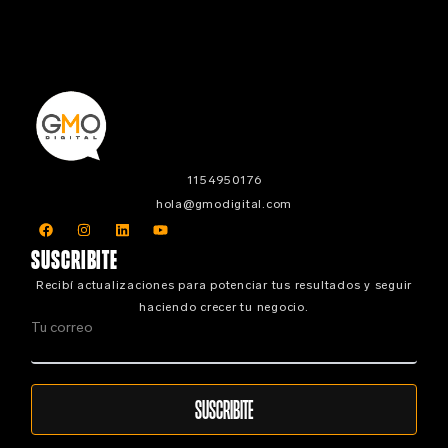
1154950176
hola@gmodigital.com
F
I
L
Y
a
n
i
o
c
s
n
u
SUSCRIBITE
e
t
k
t
b
a
e
u
Recibí actualizaciones para potenciar tus resultados y seguir
o
g
d
b
o
r
i
e
haciendo crecer tu negocio.
k
a
n
Tu correo
m