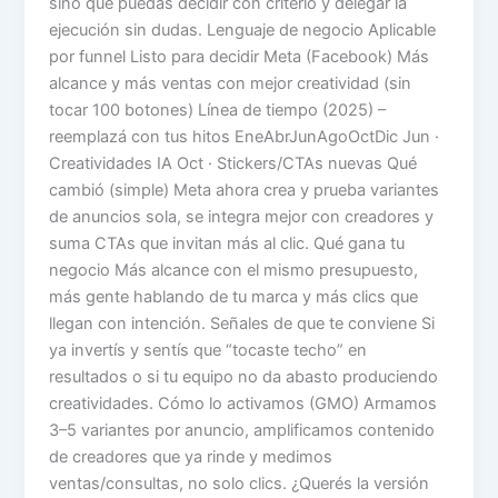
sino que puedas decidir con criterio y delegar la
ejecución sin dudas. Lenguaje de negocio Aplicable
por funnel Listo para decidir Meta (Facebook) Más
alcance y más ventas con mejor creatividad (sin
tocar 100 botones) Línea de tiempo (2025) –
reemplazá con tus hitos EneAbrJunAgoOctDic Jun ·
Creatividades IA Oct · Stickers/CTAs nuevas Qué
cambió (simple) Meta ahora crea y prueba variantes
de anuncios sola, se integra mejor con creadores y
suma CTAs que invitan más al clic. Qué gana tu
negocio Más alcance con el mismo presupuesto,
más gente hablando de tu marca y más clics que
llegan con intención. Señales de que te conviene Si
ya invertís y sentís que “tocaste techo” en
resultados o si tu equipo no da abasto produciendo
creatividades. Cómo lo activamos (GMO) Armamos
3–5 variantes por anuncio, amplificamos contenido
de creadores que ya rinde y medimos
ventas/consultas, no solo clics. ¿Querés la versión