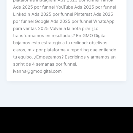
Ads 2025 por funnel YouTube Ads 2025 por funnel
LinkedIn Ads 2025 por funnel Pinterest Ads 2025
por funnel Google Ads 2025 por funnel WhatsApp
para ventas 2025 Volver a la nota pilar ¿Lo
transformamos en resultados? En GMO Digital
bajamos esta estrategia a tu realidad: objetivos
claros, mix por plataforma y reporting que entiende
tu equipo. ¿Empezamos? Escribinos y armamos un
sprint de 4 semanas por funnel.
ivanna@gmodigital.com