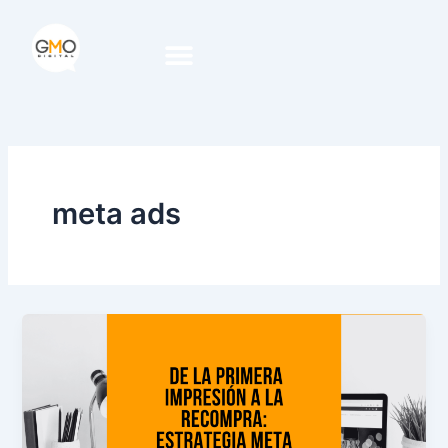
Ir
al
contenido
meta ads