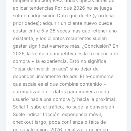
(implementación) FAQ: dudas típicas antes de
aplicar tendencias Por qué 2026 no se juega
solo en adquisición Dato que duele (y ordena
prioridades): adquirir un cliente nuevo puede
costar entre 5 y 25 veces más que retener uno
existente, y los clientes recurrentes suelen
gastar significativamente más. ¿Conclusión? En
2026, la ventaja competitiva es la frecuencia de
compra + la experiencia. Esto no significa
“dejar de invertir en ads”, sino dejar de
depender únicamente de ads. El e-commerce
que escala es el que combina contenido +
automatización + datos para mover a cada
usuario hacia una compra (y hacia la próxima).
Señal 1: sube el tráfico, no sube la conversión
Suele indicar fricción: experiencia móvil,
checkout largo, poca confianza o falta de
personalización. 2026 penaliza lo genérico.