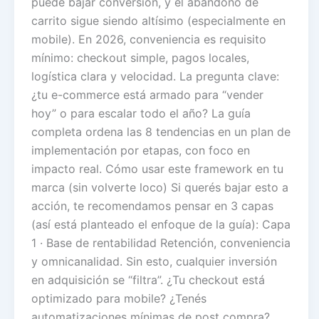
puede bajar conversión, y el abandono de
carrito sigue siendo altísimo (especialmente en
mobile). En 2026, conveniencia es requisito
mínimo: checkout simple, pagos locales,
logística clara y velocidad. La pregunta clave:
¿tu e-commerce está armado para “vender
hoy” o para escalar todo el año? La guía
completa ordena las 8 tendencias en un plan de
implementación por etapas, con foco en
impacto real. Cómo usar este framework en tu
marca (sin volverte loco) Si querés bajar esto a
acción, te recomendamos pensar en 3 capas
(así está planteado el enfoque de la guía): Capa
1 · Base de rentabilidad Retención, conveniencia
y omnicanalidad. Sin esto, cualquier inversión
en adquisición se “filtra”. ¿Tu checkout está
optimizado para mobile? ¿Tenés
automatizaciones mínimas de post compra?