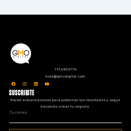
1154950176
hola@gmodigital.com
F
I
L
Y
a
n
i
o
c
s
n
u
SUSCRIBITE
e
t
k
t
b
a
e
u
Recibí actualizaciones para potenciar tus resultados y seguir
o
g
d
b
o
r
i
e
haciendo crecer tu negocio.
k
a
n
Tu correo
m