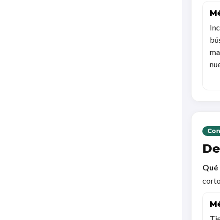
Mé
In
bú
mar
nu
Con
De
Qué 
corto
Mé
Tie