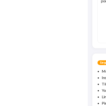
por
Seg
Me
In
Ti
Yo
Li
Pi