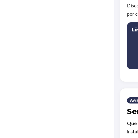
Disco
por c
Lí
Awa
Se
Qué 
insta