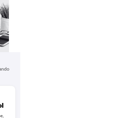
uando
l
e,