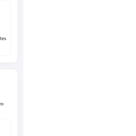
tes
eo