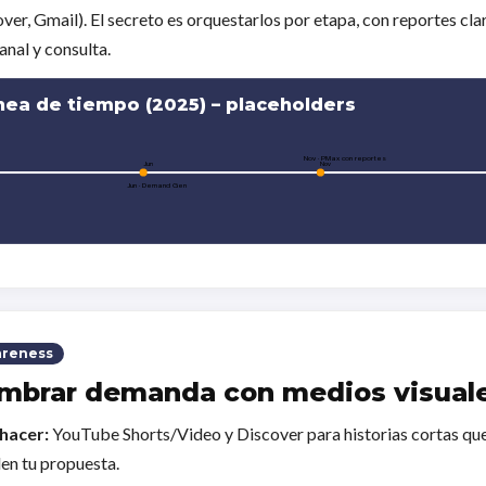
ver, Gmail). El secreto es orquestarlos por etapa, con reportes cla
anal y consulta.
nea de tiempo (2025) – placeholders
Nov · PMax con reportes
Jun
Nov
Jun · Demand Gen
reness
mbrar demanda con medios visual
hacer:
YouTube Shorts/Video y Discover para historias cortas qu
len tu propuesta.