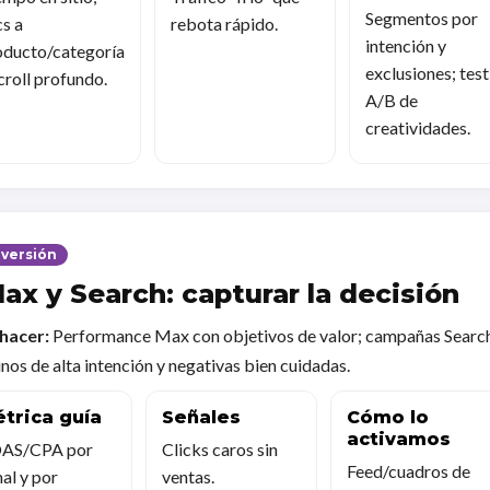
Segmentos por
cs a
rebota rápido.
intención y
oducto/categoría
exclusiones; test
croll profundo.
A/B de
creatividades.
versión
ax y Search: capturar la decisión
hacer:
Performance Max con objetivos de valor; campañas Searc
nos de alta intención y negativas bien cuidadas.
trica guía
Señales
Cómo lo
activamos
AS/CPA por
Clicks caros sin
Feed/cuadros de
al y por
ventas.