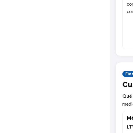
con
co
Fid
Cu
Qué 
medic
Mé
LT