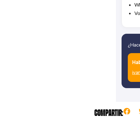
Wh
Vo
¿Hace
Ha
iva
Compartir: