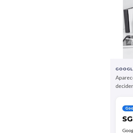
GOOGLE
Aparecé
deciden
Goo
SG
Googl