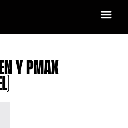
Gen y PMax
l)