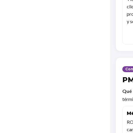
cli
pr
y s
Con
PM
Qué 
térmi
Mé
RO
can