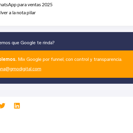
atsApp para ventas 2025
lver a la nota pilar
mos que Google te rinda?
blemos.
Mix Google por funnel, con control y transparencia.
nna@gmodigital.com