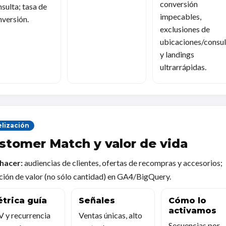
conversión
sulta; tasa de
impecables,
nversión.
exclusiones de
ubicaciones/consul
y landings
ultrarrápidas.
elización
stomer Match y valor de vida
hacer:
audiencias de clientes, ofertas de recompras y accesorios;
ión de valor (no sólo cantidad) en GA4/BigQuery.
trica guía
Señales
Cómo lo
activamos
V y recurrencia
Ventas únicas, alto
Secuencias por