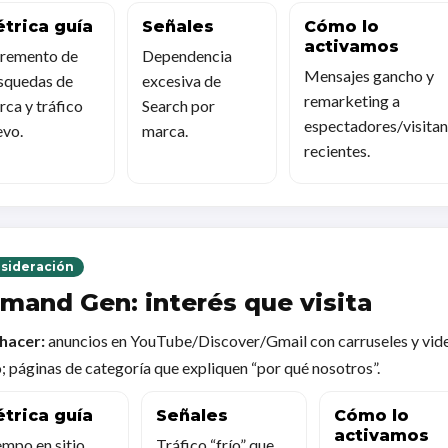
trica guía
Señales
Cómo lo
activamos
cremento de
Dependencia
Mensajes gancho y
squedas de
excesiva de
remarketing a
ca y tráfico
Search por
espectadores/visitan
evo.
marca.
recientes.
sideración
mand Gen: interés que visita
hacer:
anuncios en YouTube/Discover/Gmail con carruseles y vid
; páginas de categoría que expliquen “por qué nosotros”.
trica guía
Señales
Cómo lo
activamos
mpo en sitio,
Tráfico “frío” que