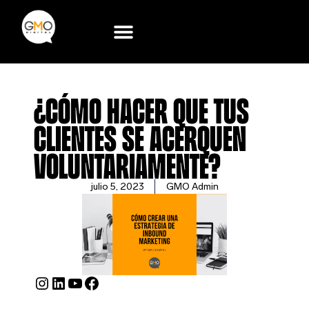
Ir
al
contenido
¿Cómo hacer que tus
clientes se acerquen
voluntariamente?
julio 5, 2023
GMO Admin
Instagram
LinkedIn
YouTube
Facebook